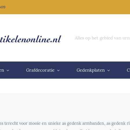
 609
Alles op het gebied van ur
en
Grafdecoratie
Gedenkplaten
C
ons terecht voor mooie en unieke as gedenk armbanden, as gedenk r