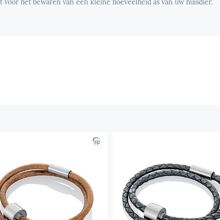
t voor het bewaren van een kleine hoeveelheid as van uw huisdier.