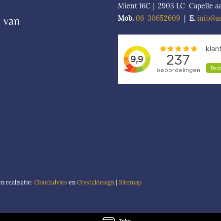
Mient 16C | 2903 LC Capelle aa
 van
Mob.
06-306526
09
|
E.
info@a
 realisatie:
Cloudadvies
en
Crystaldesign
|
Sitemap