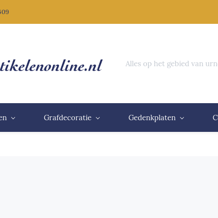
 609
Alles op het gebied van ur
en
Grafdecoratie
Gedenkplaten
C