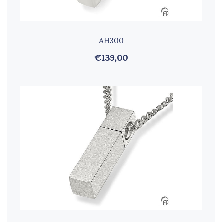
AH300
€139,00