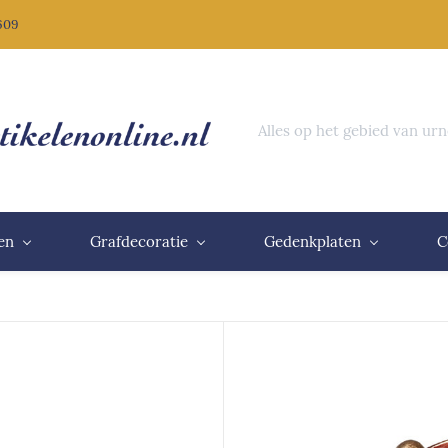
 609
Alles op het gebied van ur
en
Grafdecoratie
Gedenkplaten
C