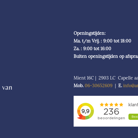
Openingstijden:
Ma. t/m Vrij. : 9:00 tot 18:00
Za. : 9:00 tot 16:00
Buiten openingstijden op afspr
Mient 16C | 2903 LC Capelle aa
 van
Mob.
06-306526
09
|
E.
info@a