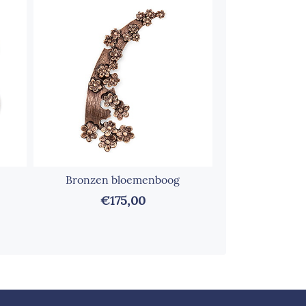
Bronzen bloemenboog
Bronzen bo
bla
€175,00
€13